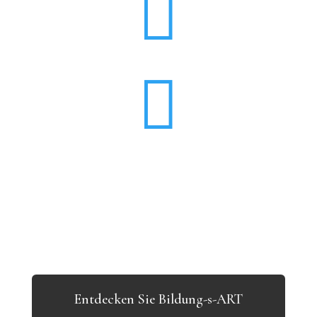


Entdecken Sie Bildung-s-ART